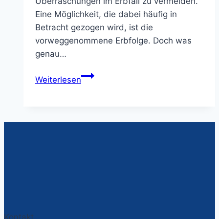
Überraschungen im Erbfall zu vermeiden.
Eine Möglichkeit, die dabei häufig in
Betracht gezogen wird, ist die
vorweggenommene Erbfolge. Doch was
genau…
Vorteile
Weiterlesen
der
vorweggenommenen
Erbfolge:
Warum
es
sinnvoll
ist,
Vermögen
bereits
zu
Kontakt