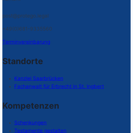
Lebzeiten
zu
post@protego.legal
übertragen
+49(0)681-9335560
Terminvereinbarung
Standorte
Kanzlei Saarbrücken
Fachanwalt für Erbrecht in St. Ingbert
Kompetenzen
Schenkungen
Testamente gestalten