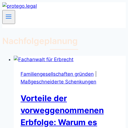
Zum
Inhalt
springen
Nachfolgeplanung
Familiengesellschaften gründen
|
Maßgeschneiderte Schenkungen
Vorteile der
vorweggenommenen
Erbfolge: Warum es