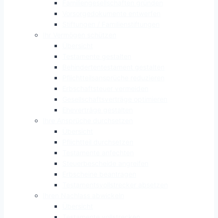
Familiengesellschaften gründen
Vorsorgedokumente entwerfen
Stiftungen / Familienstiftungen
Ihr Vermögen schützen
Übersicht
Testamente gestalten
Behindertentestament gestalten
Pflichtteilsansprüche reduzieren
Erbschaftsteuer vermeiden
Gesellschaftsverträge optimieren
Eheverträge gestalten
Ihre Ansprüche durchsetzen
Übersicht
Pflichtteil durchsetzen
Testamente anfechten
Steuerbescheide angreifen
Erbscheine beantragen
Testamentsvollstrecker absetzen
Ihren Nachlass abwickeln
Übersicht
Testamente vollstrecken