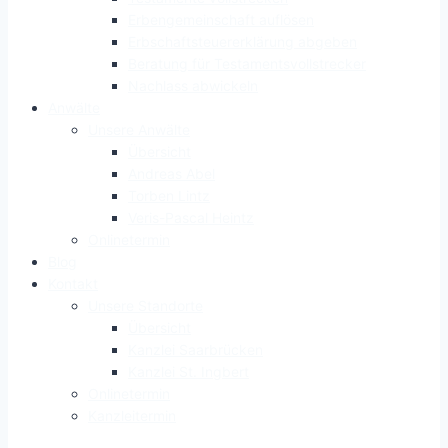
Erbengemeinschaft auflösen
Erbschaftsteuererklärung abgeben
Beratung für Testamentsvollstrecker
Nachlass abwickeln
Anwälte
Unsere Anwälte
Übersicht
Andreas Abel
Torben Lintz
Veris-Pascal Heintz
Onlinetermin
Blog
Kontakt
Unsere Standorte
Übersicht
Kanzlei Saarbrücken
Kanzlei St. Ingbert
Onlinetermin
Kanzleitermin